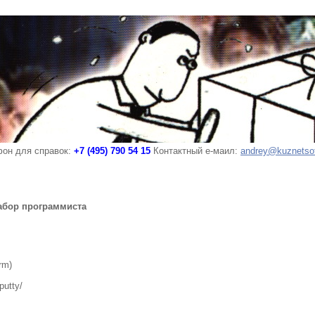
он для справок:
+7 (495) 790 54 15
Контактный е-маил:
andrey@kuznetso
абор программиста
rm)
putty/