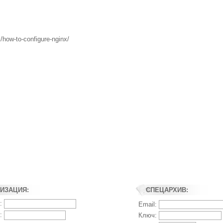
/how-to-configure-nginx/
ИЗАЦИЯ:
СПЕЦАРХИВ:
:
Email:
:
Ключ: